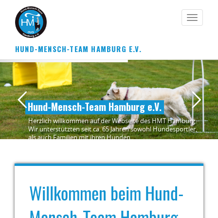
HUND-MENSCH-TEAM HAMBURG E.V.
Für ein harmonisches und respektvolles und-Mensch-
Team.
Hund-Mensch-Team Hamburg e.V.
Herzlich willkommen auf der Webseite des HMT Hamburg.
Wir unterstützten seit ca. 65 Jahren sowohl Hundesportler,
als auch Familien mit ihren Hunden.
Willkommen beim Hund-