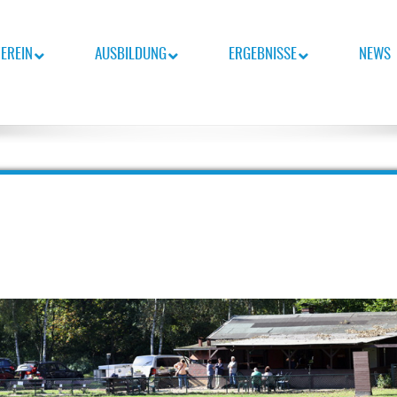
EREIN
AUSBILDUNG
ERGEBNISSE
NEWS
nsch-Team.
BURG E.V.