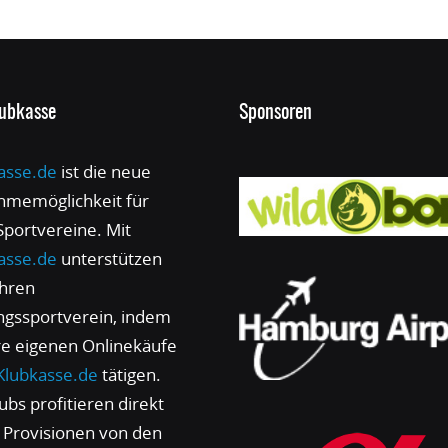
lubkasse
Sponsoren
asse.de
ist die neue
hmemöglichkeit für
 Sportvereine. Mit
asse.de
unterstützen
ihren
ingssportverein, indem
hre eigenen Onlinekäufe
Klubkasse.de
tätigen.
ubs profitieren direkt
 Provisionen von den