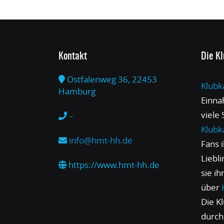
Kontakt
Die K
Ostfalenweg 36, 22453
Klubk
Hamburg
Einna
viele
–
Klubk
info@hmt-hh.de
Fans 
Liebl
https://www.hmt-hh.de
sie i
über
Die Kl
durch