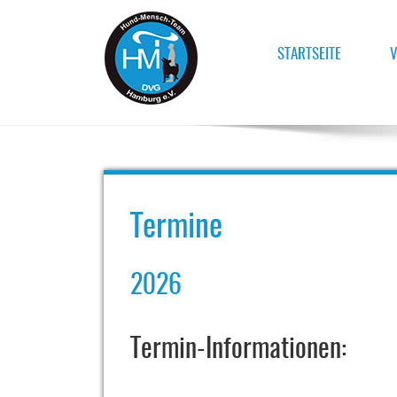
STARTSEITE
V
Für ein harmonisches und respektvolles und-Me
HUND-MENSCH-TEAM HAM
Termine
2026
Termin-Informationen: