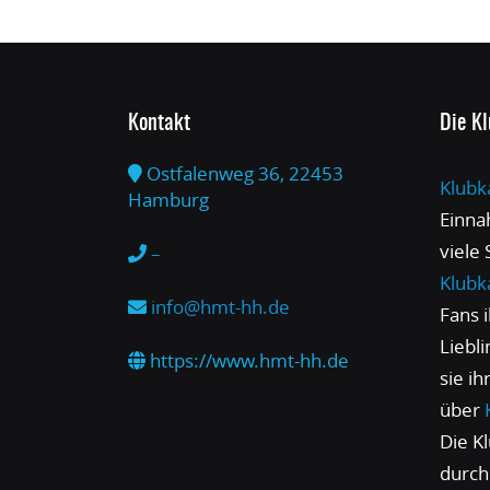
Kontakt
Die K
Ostfalenweg 36, 22453
Klubk
Hamburg
Einna
viele
–
Klubk
info@hmt-hh.de
Fans 
Liebl
https://www.hmt-hh.de
sie i
über
Die Kl
durch