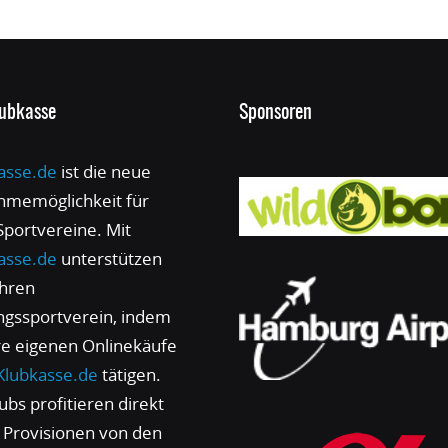
lubkasse
Sponsoren
asse.de
ist die neue
hmemöglichkeit für
 Sportvereine. Mit
asse.de
unterstützen
ihren
ingssportverein, indem
hre eigenen Onlinekäufe
Klubkasse.de
tätigen.
ubs profitieren direkt
 Provisionen von den