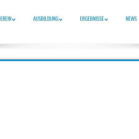
EREIN
AUSBILDUNG
ERGEBNISSE
NEWS
nsch-Team.
BURG E.V.