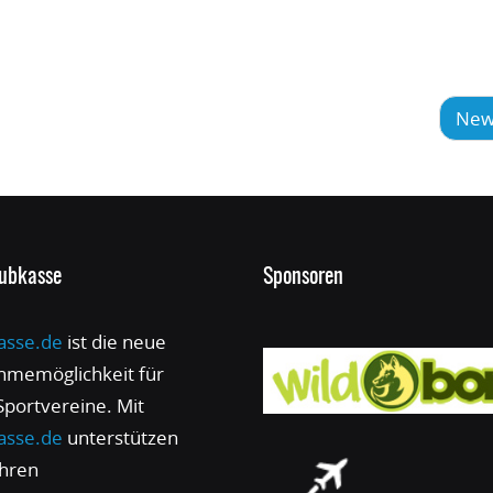
New
lubkasse
Sponsoren
asse.de
ist die neue
hmemöglichkeit für
 Sportvereine. Mit
asse.de
unterstützen
ihren