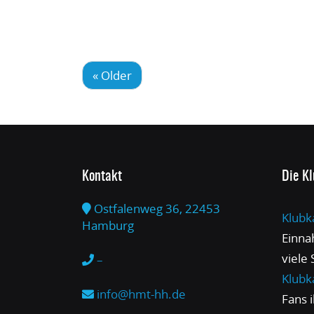
« Older
Kontakt
Die K
Ostfalenweg 36, 22453
Klubk
Hamburg
Einna
viele
–
Klubk
info@hmt-hh.de
Fans 