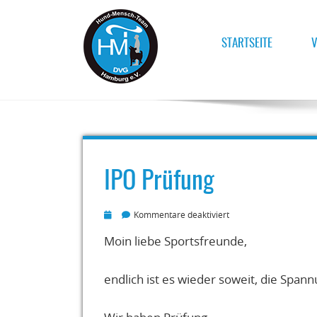
STARTSEITE
V
Für ein harmonisches und respektvolles und-Me
HUND-MENSCH-TEAM HAM
IPO Prüfung
für
Kommentare deaktiviert
IPO
Prüfung
Moin liebe Sportsfreunde,
endlich ist es wieder soweit, die Spann