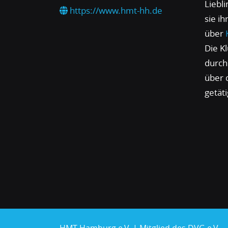
Liebl
https://www.hmt-hh.de
sie i
über
Die Kl
durch
über 
getät
HMT Hamburg e.V. |
Mitglied des DVG e.V.