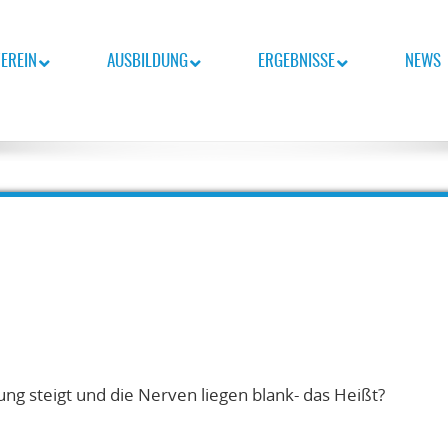
EREIN
AUSBILDUNG
ERGEBNISSE
NEWS
nsch-Team.
BURG E.V.
ung steigt und die Nerven liegen blank- das Heißt?