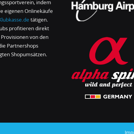
ingssportverein, indem
hre eigenen Onlinekäufe
Klubkasse.de
tätigen.
ubs profitieren direkt
 Provisionen von den
die Partnershops
igten Shopumsätzen.
Imp