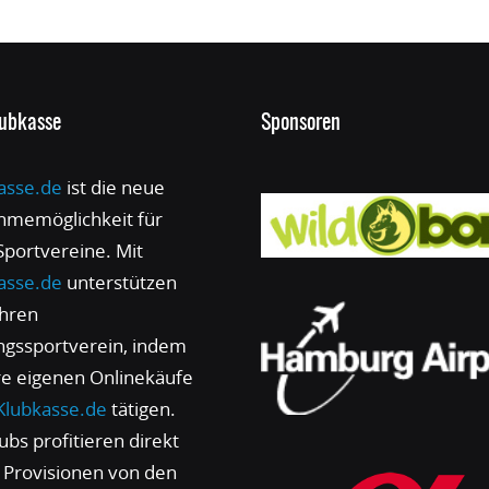
lubkasse
Sponsoren
asse.de
ist die neue
hmemöglichkeit für
 Sportvereine. Mit
asse.de
unterstützen
ihren
ingssportverein, indem
hre eigenen Onlinekäufe
Klubkasse.de
tätigen.
ubs profitieren direkt
 Provisionen von den