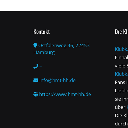
Kontakt
Die K
Ostfalenweg 36, 22453
Klubk
Hamburg
Einna
viele
–
Klubk
info@hmt-hh.de
Fans 
Liebl
https://www.hmt-hh.de
sie i
über
Die Kl
durch