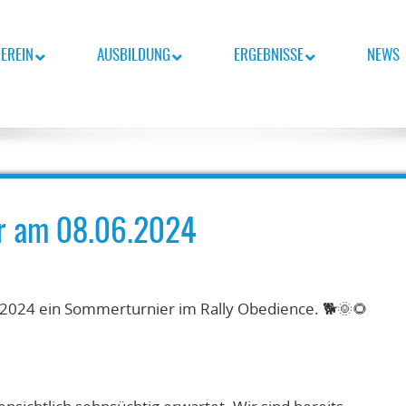
EREIN
AUSBILDUNG
ERGEBNISSE
NEWS
nsch-Team.
BURG E.V.
er am 08.06.2024
.2024 ein Sommerturnier im Rally Obedience. 🐕🌞🌻