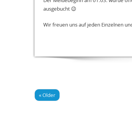
Der Meldebeginn am 01.03. wurde offen
ausgebucht 😉
Wir freuen uns auf jeden Einzelnen und
« Older