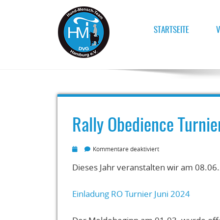
STARTSEITE
V
Für ein harmonisches und respektvolles und-Me
HUND-MENSCH-TEAM HAM
Rally Obedience Turni
für
Kommentare deaktiviert
Rally
Obedience
Dieses Jahr veranstalten wir am 08.06
Turnier
am
Einladung RO Turnier Juni 2024
08.06.2024