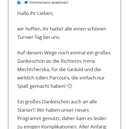
für
Kommentare deaktiviert
Bilder
vom
Hallo ihr Lieben,
HMT
Agility
wir hoffen, ihr hattet alle einen schönen
Turnier
09.07.16
Turnier-Tag bei uns.
Auf diesem Wege noch einmal ein großes
Dankeschön an die Richterin, Irena
Mechtcherska, für die Geduld und die
wirklich tollen Parcours, die einfach nur
Spaß gemacht haben! 🙂
Ein großes Dankeschön auch an alle
Starter!! Wir haben unser neues
Programm genutzt, daher kam es leider
zu einigen Komplikationen. Aller Anfang